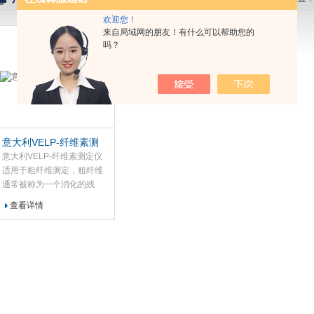
欢迎您！
任公司
来自局域网的朋友！有什么可以帮助您的
吗？
意大利VELP-纤维素测
定仪
意大利VELP-纤维素测定仪
适用于粗纤维测定，粗纤维
通常被称为一个消化的残
渣。FIWE纤维素测定仪适合
查看详情
粗纤维的测定，粗纤维即是
不可消化的物质。因为FIWE
分析速度快，结果可靠，重
复率高，因此在以下领域有
广泛应用。