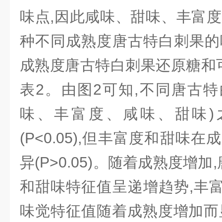
味点,因此咸味、甜味、丰富度
种不同成熟度唐古特白刺果的
成熟度唐古特白刺果还原糖和
表2。由图2可知,不同唐古特
味、丰富度、咸味、甜味)
(P<0.05),但丰富度和甜味
异(P>0.05)。随着成熟度增
和甜味特征值呈递增趋势,丰富
味觉特征值随着成熟度增加而