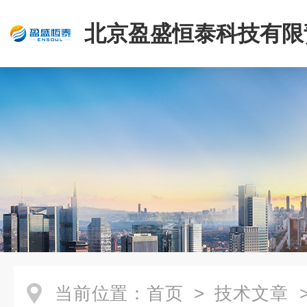
北京盈盛恒泰科技有限
司
当前位置：
首页
>
技术文章
>