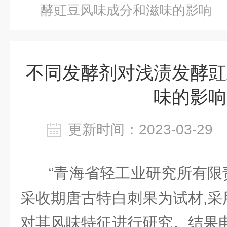
酵豇豆风味成分和滋味的影响
不同发酵剂对浅渍发酵豇
味的影响
更新时间：2023-03-2
“青海省轻工业研究所有限
采收期唐古特白刺果为试材,采
对其风味特征进行研究。结果电