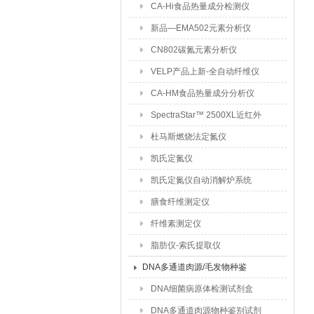
CA-Hi食品热量成分检测仪
新品—EMA502元素分析仪
CN802碳氮元素分析仪
VELP产品上新-全自动纤维仪
CA-HM食品热量成分分析仪
SpectraStar™ 2500XL近红外
成分分析仪
杜马斯燃烧法定氮仪
凯氏定氮仪
凯氏定氮仪自动消解炉系统
膳食纤维测定仪
纤维素测定仪
脂肪仪-索氏提取仪
DNA多通道肉源/毛发物种鉴
别试剂盒
DNA细菌病原体检测试剂盒
DNA多通道肉源物种鉴别试剂