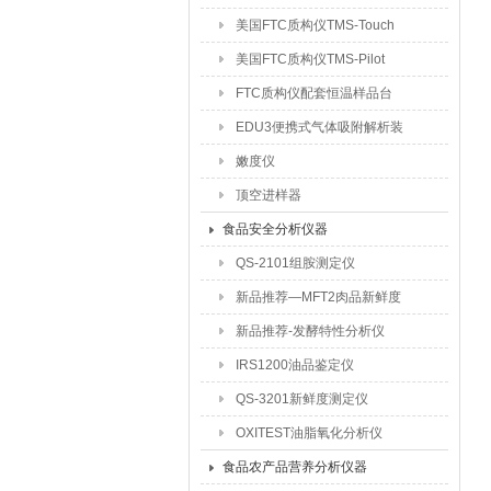
美国FTC质构仪TMS-Touch
美国FTC质构仪TMS-Pilot
FTC质构仪配套恒温样品台
EDU3便携式气体吸附解析装
置
嫩度仪
顶空进样器
食品安全分析仪器
QS-2101组胺测定仪
新品推荐—MFT2肉品新鲜度
测定仪
新品推荐-发酵特性分析仪
IRS1200油品鉴定仪
QS-3201新鲜度测定仪
OXITEST油脂氧化分析仪
食品农产品营养分析仪器