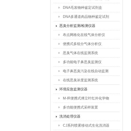
盒
DNA毛发物种鉴定试剂盒
DNA多通道肉品物种鉴定试剂
盒
恶臭分析监测/检测仪器
布点网格化在线气体分析仪
便携式多组分气体分析仪
恶臭气体在线监测系统
多功能电子鼻恶臭监测仪
电子鼻恶臭污染在线自动监测
仪
在线恶臭浓度监测系统
环境应急监测仪器
M-IR便携式傅立叶红外化学物
质鉴定系统
多功能便携式采样装置
洗消处理仪器
CJ系列喷雾移动式生化洗消器