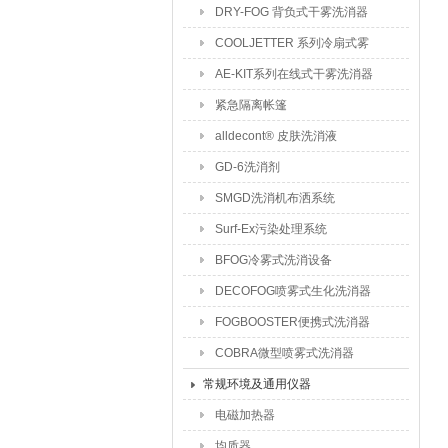
DRY-FOG 背负式干雾洗消器
COOLJETTER 系列冷扇式雾
化洗消器
AE-KIT系列在线式干雾洗消器
紧急隔离帐篷
alldecont® 皮肤洗消液
GD-6洗消剂
SMGD洗消机布洒系统
Surf-Ex污染处理系统
BFOG冷雾式洗消设备
DECOFOG喷雾式生化洗消器
FOGBOOSTER便携式洗消器
COBRA微型喷雾式洗消器
常规环境及通用仪器
电磁加热器
均质器