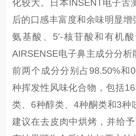
化较大。日本
INSENT
电子舌
后的口感丰富度和余味明显增
氨基酸、
5
′
-
核苷酸和有机酸
AIRSENSE
电子鼻主成分分析
前两个成分分别占
98.50%
和
0
种挥发性风味化合物，包括
16
类、
6
种醇类、
4
种酮类和
3
种
建议在去皮肉中烘烤，并给予