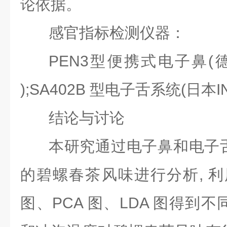
论依据。
感官指标检测仪器：
PEN3型便携式电子鼻(德
);
SA402B
型电子舌系统
(
日
本
I
结论与讨论
本研究通过电子鼻和电子
的碧螺春茶风味进行分析
,
利
图、
PCA
图、
LDA
图得到不