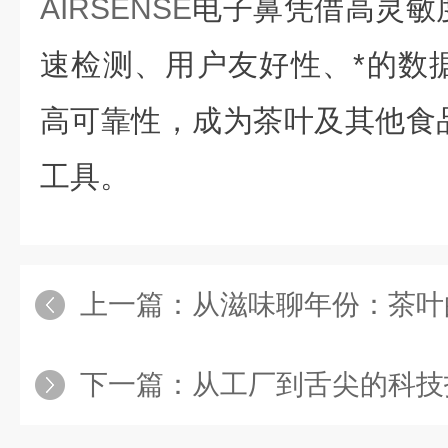
AIRSENSE
电子鼻凭借高灵敏
速检测、用户友好性、*的数
高可靠性，成为茶叶及其他食
工具。
上一篇：
从滋味聊年份：茶叶的“年
下一篇：
从工厂到舌尖的科技护航——无油鱼