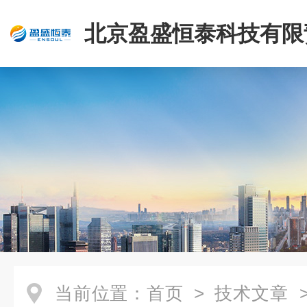
北京盈盛恒泰科技有限
司
当前位置：
首页
>
技术文章
>