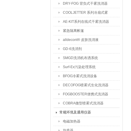
DRY-FOG 背负式干雾洗消器
COOLJETTER 系列冷扇式雾
化洗消器
AE-KIT系列在线式干雾洗消器
紧急隔离帐篷
alldecont® 皮肤洗消液
GD-6洗消剂
SMGD洗消机布洒系统
Surf-Ex污染处理系统
BFOG冷雾式洗消设备
DECOFOG喷雾式生化洗消器
FOGBOOSTER便携式洗消器
COBRA微型喷雾式洗消器
常规环境及通用仪器
电磁加热器
均质器