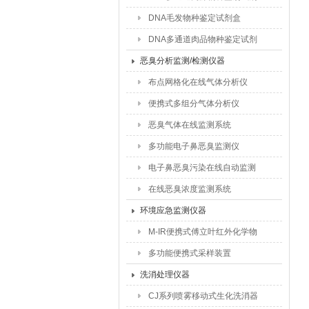
盒
DNA毛发物种鉴定试剂盒
DNA多通道肉品物种鉴定试剂
盒
恶臭分析监测/检测仪器
布点网格化在线气体分析仪
便携式多组分气体分析仪
恶臭气体在线监测系统
多功能电子鼻恶臭监测仪
电子鼻恶臭污染在线自动监测
仪
在线恶臭浓度监测系统
环境应急监测仪器
M-IR便携式傅立叶红外化学物
质鉴定系统
多功能便携式采样装置
洗消处理仪器
CJ系列喷雾移动式生化洗消器