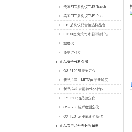
美国FTC质构仪TMS-Touch
美国FTC质构仪TMS-Pilot
FTC质构仪配套恒温样品台
EDU3便携式气体吸附解析装
置
嫩度仪
顶空进样器
食品安全分析仪器
QS-2101组胺测定仪
新品推荐—MFT2肉品新鲜度
测定仪
新品推荐-发酵特性分析仪
IRS1200油品鉴定仪
QS-3201新鲜度测定仪
OXITEST油脂氧化分析仪
食品农产品营养分析仪器