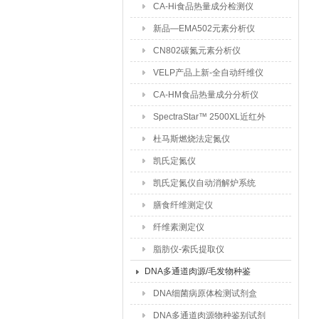
CA-Hi食品热量成分检测仪
新品—EMA502元素分析仪
CN802碳氮元素分析仪
VELP产品上新-全自动纤维仪
CA-HM食品热量成分分析仪
SpectraStar™ 2500XL近红外
成分分析仪
杜马斯燃烧法定氮仪
凯氏定氮仪
凯氏定氮仪自动消解炉系统
膳食纤维测定仪
纤维素测定仪
脂肪仪-索氏提取仪
DNA多通道肉源/毛发物种鉴
别试剂盒
DNA细菌病原体检测试剂盒
DNA多通道肉源物种鉴别试剂