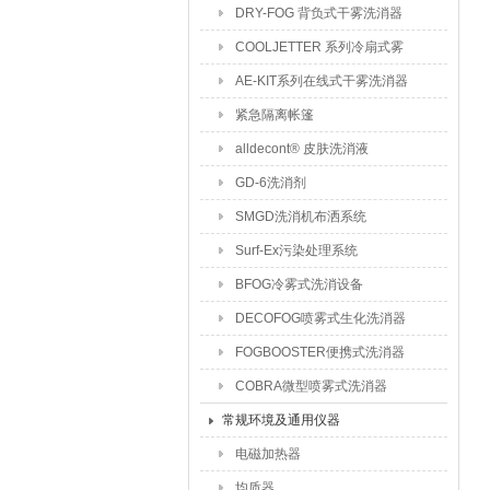
DRY-FOG 背负式干雾洗消器
COOLJETTER 系列冷扇式雾
化洗消器
AE-KIT系列在线式干雾洗消器
紧急隔离帐篷
alldecont® 皮肤洗消液
GD-6洗消剂
SMGD洗消机布洒系统
Surf-Ex污染处理系统
BFOG冷雾式洗消设备
DECOFOG喷雾式生化洗消器
FOGBOOSTER便携式洗消器
COBRA微型喷雾式洗消器
常规环境及通用仪器
电磁加热器
均质器