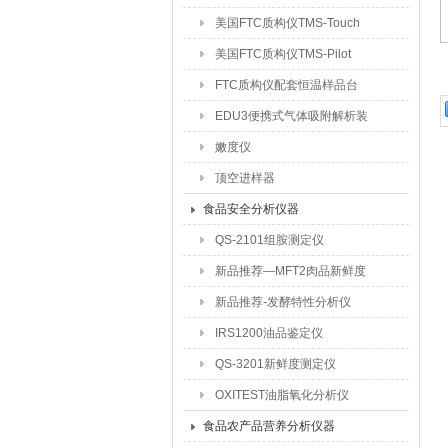
美国FTC质构仪TMS-Touch
美国FTC质构仪TMS-Pilot
FTC质构仪配套恒温样品台
EDU3便携式气体吸附解析装
置
嫩度仪
顶空进样器
食品安全分析仪器
QS-2101组胺测定仪
新品推荐—MFT2肉品新鲜度
测定仪
新品推荐-发酵特性分析仪
IRS1200油品鉴定仪
QS-3201新鲜度测定仪
OXITEST油脂氧化分析仪
食品农产品营养分析仪器