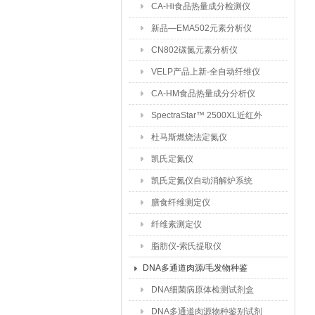
CA-Hi食品热量成分检测仪
新品—EMA502元素分析仪
CN802碳氮元素分析仪
VELP产品上新-全自动纤维仪
CA-HM食品热量成分分析仪
SpectraStar™ 2500XL近红外
成分分析仪
杜马斯燃烧法定氮仪
凯氏定氮仪
凯氏定氮仪自动消解炉系统
膳食纤维测定仪
纤维素测定仪
脂肪仪-索氏提取仪
DNA多通道肉源/毛发物种鉴
别试剂盒
DNA细菌病原体检测试剂盒
DNA多通道肉源物种鉴别试剂