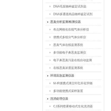
盒
DNA毛发物种鉴定试剂盒
DNA多通道肉品物种鉴定试剂
盒
恶臭分析监测/检测仪器
布点网格化在线气体分析仪
便携式多组分气体分析仪
恶臭气体在线监测系统
多功能电子鼻恶臭监测仪
电子鼻恶臭污染在线自动监测
仪
在线恶臭浓度监测系统
环境应急监测仪器
M-IR便携式傅立叶红外化学物
质鉴定系统
多功能便携式采样装置
洗消处理仪器
CJ系列喷雾移动式生化洗消器